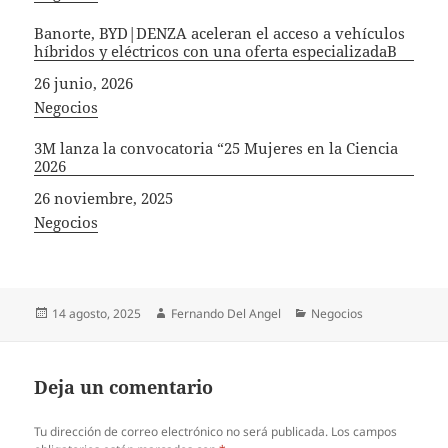
Banorte, BYD|DENZA aceleran el acceso a vehículos
híbridos y eléctricos con una oferta especializadaB
Fecha
26 junio, 2026
In relation to
Negocios
3M lanza la convocatoria “25 Mujeres en la Ciencia
2026
Fecha
26 noviembre, 2025
In relation to
Negocios
Publicado
Autor
Categorías
14 agosto, 2025
Fernando Del Angel
Negocios
el
Deja un comentario
Tu dirección de correo electrónico no será publicada.
Los campos