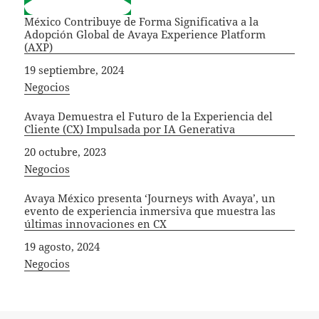
México Contribuye de Forma Significativa a la
Adopción Global de Avaya Experience Platform
(AXP)
Fecha
19 septiembre, 2024
In relation to
Negocios
Avaya Demuestra el Futuro de la Experiencia del
Cliente (CX) Impulsada por IA Generativa
Fecha
20 octubre, 2023
In relation to
Negocios
Avaya México presenta ‘Journeys with Avaya’, un
evento de experiencia inmersiva que muestra las
últimas innovaciones en CX
Fecha
19 agosto, 2024
In relation to
Negocios