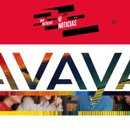
MENÚ
Y
MNI NOTICIAS
WIDGETS