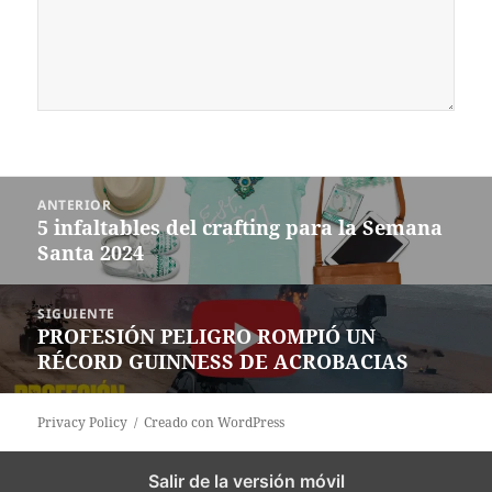
Navegación
ANTERIOR
de
5 infaltables del crafting para la Semana
Entrada
entradas
Santa 2024
anterior:
SIGUIENTE
PROFESIÓN PELIGRO ROMPIÓ UN
Siguiente
RÉCORD GUINNESS DE ACROBACIAS
entrada:
Privacy Policy
Creado con WordPress
Salir de la versión móvil