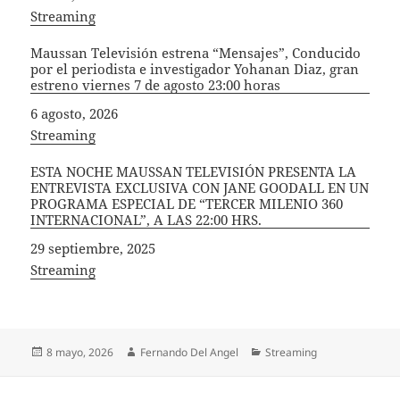
In relation to
Streaming
Maussan Televisión estrena “Mensajes”, Conducido
por el periodista e investigador Yohanan Diaz, gran
estreno viernes 7 de agosto 23:00 horas
Fecha
6 agosto, 2026
In relation to
Streaming
ESTA NOCHE MAUSSAN TELEVISIÓN PRESENTA LA
ENTREVISTA EXCLUSIVA CON JANE GOODALL EN UN
PROGRAMA ESPECIAL DE “TERCER MILENIO 360
INTERNACIONAL”, A LAS 22:00 HRS.
Fecha
29 septiembre, 2025
In relation to
Streaming
Publicado
Autor
Categorías
8 mayo, 2026
Fernando Del Angel
Streaming
el