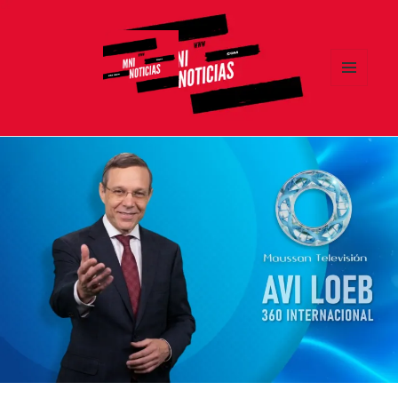
MENÚ
Y
MNI NOTICIAS
WIDGETS