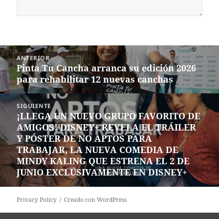
Navegación
ANTERIOR
de
Pinta Tu Cancha arranca su edición 2026
Entrada
entradas
para rehabilitar 12 nuevas canchas
anterior:
SIGUIENTE
¡LLEGA UN NUEVO GRUPO FAVORITO DE
Siguiente
AMIGOS! DISNEY+ REVELA EL TRÁILER
entrada:
Y PÓSTER DE NO APTOS PARA
TRABAJAR, LA NUEVA COMEDIA DE
MINDY KALING QUE ESTRENA EL 2 DE
JUNIO EXCLUSIVAMENTE EN DISNEY+
Privacy Policy
Creado con WordPress