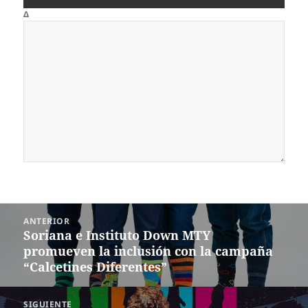
Δ
Navegación
ANTERIOR
de
Soriana e Instituto Down MTY
Entrada
entradas
promueven la inclusión con la campaña
anterior:
“Calcetines Diferentes”
SIGUIENTE