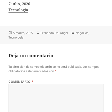
Fecha
7 julio, 2026
In relation to
Tecnología
Publicado
Autor
Categorías
5 marzo, 2025
Fernando Del Angel
Negocios
,
el
Tecnología
Deja un comentario
Tu dirección de correo electrónico no será publicada.
Los campos
obligatorios están marcados con
*
COMENTARIO
*