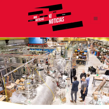
MENÚ
Y
MNI NOTICIAS
WIDGETS