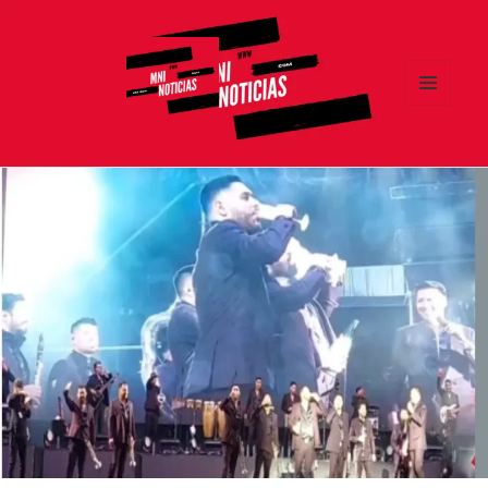
MENÚ
Y
MNI NOTICIAS
WIDGETS