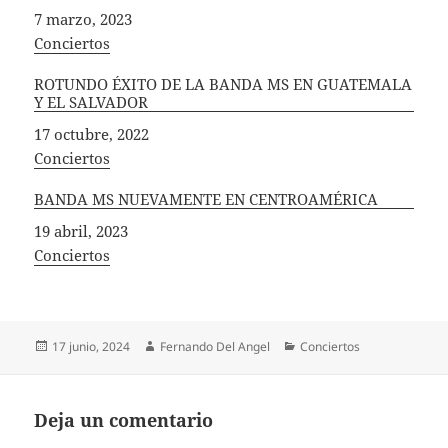
Fecha
7 marzo, 2023
In relation to
Conciertos
ROTUNDO ÉXITO DE LA BANDA MS EN GUATEMALA
Y EL SALVADOR
Fecha
17 octubre, 2022
In relation to
Conciertos
BANDA MS NUEVAMENTE EN CENTROAMÉRICA
Fecha
19 abril, 2023
In relation to
Conciertos
Publicado
Autor
Categorías
17 junio, 2024
Fernando Del Angel
Conciertos
el
Deja un comentario