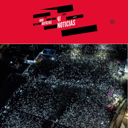
MENÚ
Y
MNI NOTICIAS
WIDGETS