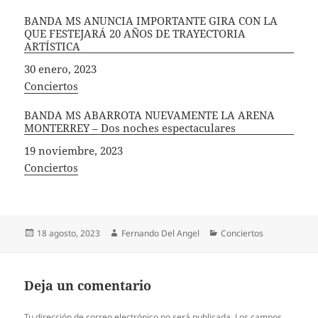
BANDA MS ANUNCIA IMPORTANTE GIRA CON LA
QUE FESTEJARÁ 20 AÑOS DE TRAYECTORIA
ARTÍSTICA
Fecha
30 enero, 2023
In relation to
Conciertos
BANDA MS ABARROTA NUEVAMENTE LA ARENA
MONTERREY – Dos noches espectaculares
Fecha
19 noviembre, 2023
In relation to
Conciertos
Publicado
Autor
Categorías
18 agosto, 2023
Fernando Del Angel
Conciertos
el
Deja un comentario
Tu dirección de correo electrónico no será publicada.
Los campos