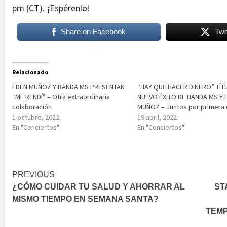
pm (CT). ¡Espérenlo!
Share on Facebook
Twe
Relacionado
EDEN MUÑOZ Y BANDA MS PRESENTAN
“HAY QUE HACER DINERO” TÍT
“ME RENDÍ” – Otra extraordinaria
NUEVO ÉXITO DE BANDA MS Y 
colaboración
MUÑOZ – Juntos por primera 
1 octubre, 2022
19 abril, 2022
En "Conciertos"
En "Conciertos"
Post
PREVIOUS
¿CÓMO CUIDAR TU SALUD Y AHORRAR AL
ST
navigation
MISMO TIEMPO EN SEMANA SANTA?
TEMP