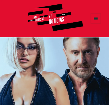
MENÚ
Y
MNI NOTICIAS
WIDGETS