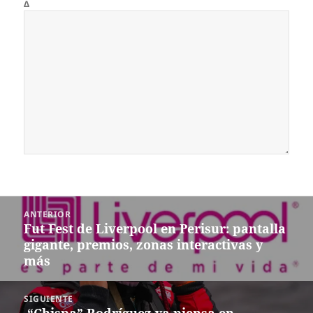
Δ
Navegación
ANTERIOR
de
Fut Fest de Liverpool en Perisur: pantalla
Entrada
entradas
gigante, premios, zonas interactivas y
anterior:
más
SIGUIENTE