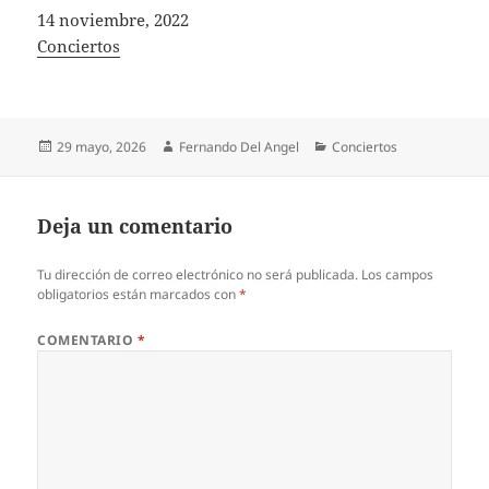
Fecha
14 noviembre, 2022
In relation to
Conciertos
Publicado
Autor
Categorías
29 mayo, 2026
Fernando Del Angel
Conciertos
el
Deja un comentario
Tu dirección de correo electrónico no será publicada.
Los campos
obligatorios están marcados con
*
COMENTARIO
*