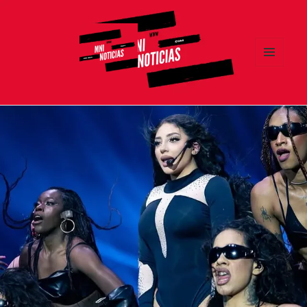
MENÚ
Y
MNI NOTICIAS
WIDGETS