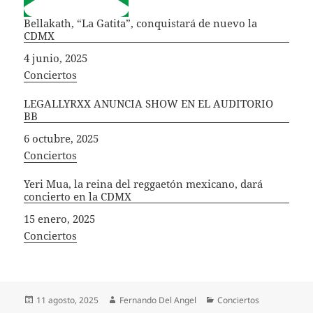
Bellakath, “La Gatita”, conquistará de nuevo la
CDMX
Fecha
4 junio, 2025
In relation to
Conciertos
LEGALLYRXX ANUNCIA SHOW EN EL AUDITORIO
BB
Fecha
6 octubre, 2025
In relation to
Conciertos
Yeri Mua, la reina del reggaetón mexicano, dará
concierto en la CDMX
Fecha
15 enero, 2025
In relation to
Conciertos
Publicado
Autor
Categorías
11 agosto, 2025
Fernando Del Angel
Conciertos
el