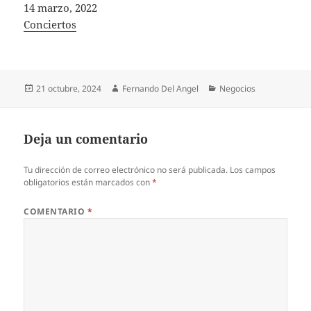
Fecha
14 marzo, 2022
In relation to
Conciertos
Publicado
Autor
Categorías
21 octubre, 2024
Fernando Del Angel
Negocios
el
Deja un comentario
Tu dirección de correo electrónico no será publicada.
Los campos
obligatorios están marcados con
*
COMENTARIO
*