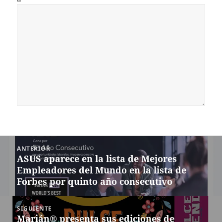
Navegación
ANTERIOR
de
ASUS aparece en la lista de Mejores
Entrada
entradas
Empleadores del Mundo en la lista de
anterior:
Forbes por quinto año consecutivo
SIGUIENTE
Marián® presenta sus ediciones de
Siguiente