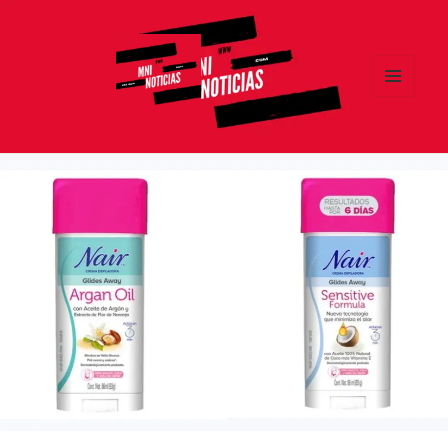
MENÚ
Y
MNI NOTICIAS
WIDGETS