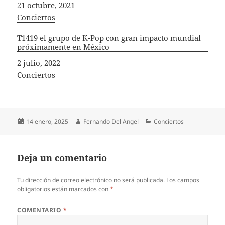
Fecha
21 octubre, 2021
In relation to
Conciertos
T1419 el grupo de K-Pop con gran impacto mundial
próximamente en México
Fecha
2 julio, 2022
In relation to
Conciertos
Publicado
Autor
Categorías
14 enero, 2025
Fernando Del Angel
Conciertos
el
Deja un comentario
Tu dirección de correo electrónico no será publicada.
Los campos
obligatorios están marcados con
*
COMENTARIO
*