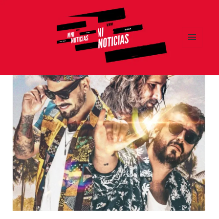
MENÚ
Y
MNI NOTICIAS
WIDGETS