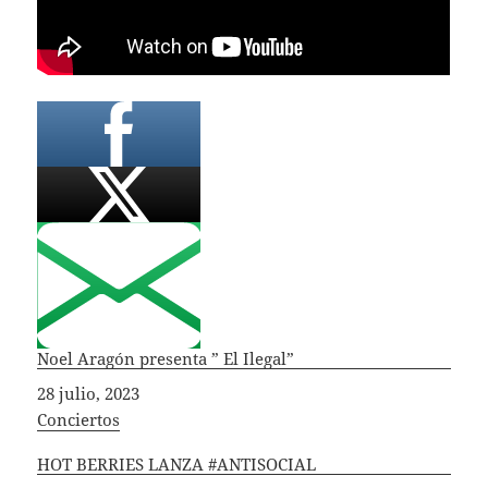
Noel Aragón presenta ” El Ilegal”
Fecha
28 julio, 2023
In relation to
Conciertos
HOT BERRIES LANZA #ANTISOCIAL