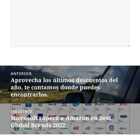
Navegación
ANTERIOR
de
Aprovecha los últimos descuentos del
Entrada
entradas
año, te contamos donde puedes
anterior:
encontrarlos.
SIGUIENTE
Microsoft supera a Amazon en Best
Siguiente
Global Brands 2022
entrada: