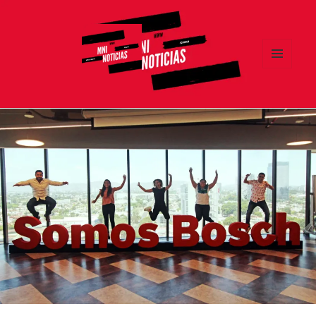
MENÚ
Y
MNI NOTICIAS
WIDGETS