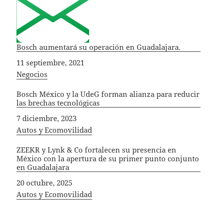
Bosch aumentará su operación en Guadalajara.
Fecha
11 septiembre, 2021
In relation to
Negocios
Bosch México y la UdeG forman alianza para reducir
las brechas tecnológicas
Fecha
7 diciembre, 2023
In relation to
Autos y Ecomovilidad
ZEEKR y Lynk & Co fortalecen su presencia en
México con la apertura de su primer punto conjunto
en Guadalajara
Fecha
20 octubre, 2025
In relation to
Autos y Ecomovilidad