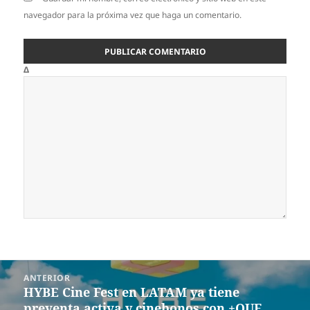
navegador para la próxima vez que haga un comentario.
Δ
Navegación
ANTERIOR
de
HYBE Cine Fest en LATAM ya tiene
Entrada
entradas
preventa activa y cinebonos con +QUE
anterior: