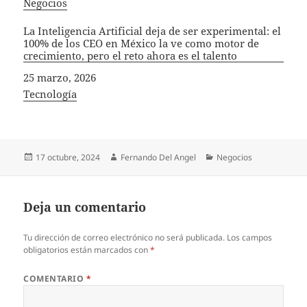
In relation to
Negocios
La Inteligencia Artificial deja de ser experimental: el
100% de los CEO en México la ve como motor de
crecimiento, pero el reto ahora es el talento
Fecha
25 marzo, 2026
In relation to
Tecnología
Publicado
Autor
Categorías
17 octubre, 2024
Fernando Del Angel
Negocios
el
Deja un comentario
Tu dirección de correo electrónico no será publicada.
Los campos
obligatorios están marcados con
*
COMENTARIO
*