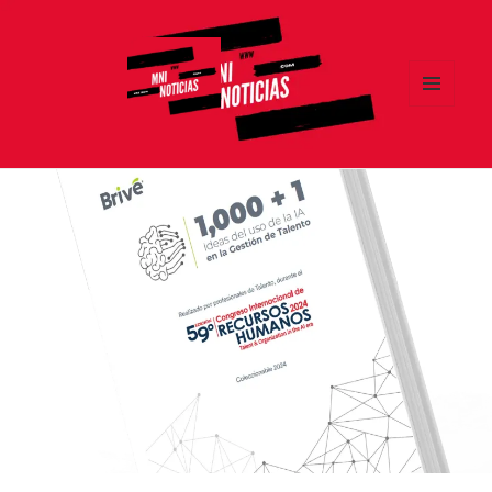
MENÚ
Y
MNI NOTICIAS
WIDGETS