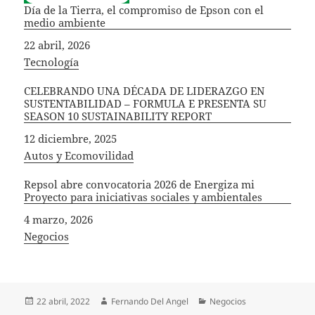
Día de la Tierra, el compromiso de Epson con el
medio ambiente
Fecha
22 abril, 2026
In relation to
Tecnología
CELEBRANDO UNA DÉCADA DE LIDERAZGO EN
SUSTENTABILIDAD – FORMULA E PRESENTA SU
SEASON 10 SUSTAINABILITY REPORT
Fecha
12 diciembre, 2025
In relation to
Autos y Ecomovilidad
Repsol abre convocatoria 2026 de Energiza mi
Proyecto para iniciativas sociales y ambientales
Fecha
4 marzo, 2026
In relation to
Negocios
Publicado
Autor
Categorías
22 abril, 2022
Fernando Del Angel
Negocios
el