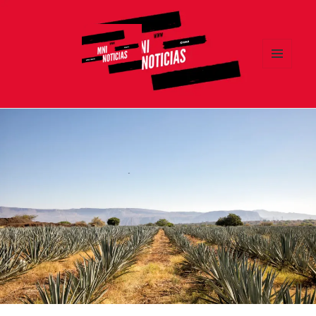
MENÚ
Y
MNI NOTICIAS
WIDGETS