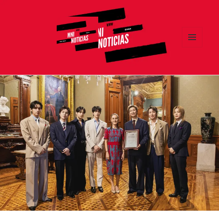
MENÚ
Y
MNI NOTICIAS
WIDGETS