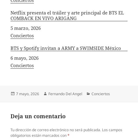
Netflix presenta el tráiler y arte principal de BTS EL
COMBACK EN VIVO ARIGANG
Fecha
5 marzo, 2026
In relation to
Conciertos
BTS y Spotify invitan a ARMY a SWIMSIDE México
Fecha
6 mayo, 2026
In relation to
Conciertos
Publicado
Autor
Categorías
7 mayo, 2026
Fernando Del Angel
Conciertos
el
Deja un comentario
Tu dirección de correo electrónico no será publicada.
Los campos
obligatorios están marcados con
*