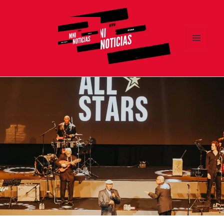
MENÚ
Y
MNI NOTICIAS
WIDGETS