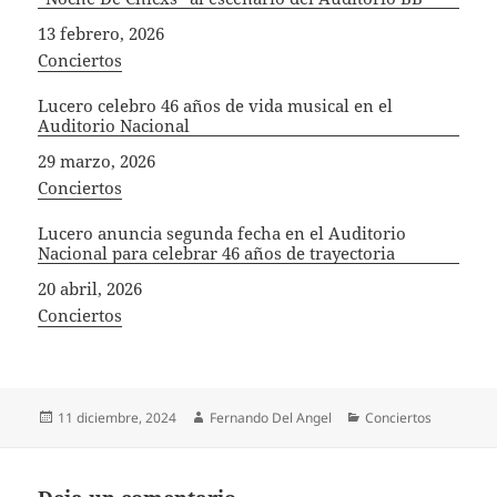
Fecha
13 febrero, 2026
In relation to
Conciertos
Lucero celebro 46 años de vida musical en el
Auditorio Nacional
Fecha
29 marzo, 2026
In relation to
Conciertos
Lucero anuncia segunda fecha en el Auditorio
Nacional para celebrar 46 años de trayectoria
Fecha
20 abril, 2026
In relation to
Conciertos
Publicado
Autor
Categorías
11 diciembre, 2024
Fernando Del Angel
Conciertos
el