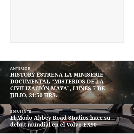
Navegación
ANTERIOR
de
HISTORY ESTRENA LA MINISERIE
Entrada
entradas
DOCUMENTAL “MISTERIOS DE LA
anterior:
CIVILIZACIÓN MAYA”, LUNES 7 DE
JULIO, 21:50 HRS.
SIGUIENTE
El Modo Abbey Road Studios hace su
Siguiente
debut mundial en el Volvo EX90
entrada: