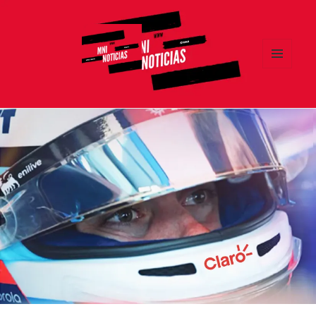
MENÚ
Y
MNI NOTICIAS
WIDGETS