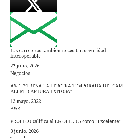
Las carreteras también necesitan seguridad
interoperable
Fecha
22 julio, 2026
In relation to
Negocios
A&E ESTRENA LA TERCERA TEMPORADA DE “CAM
ALERT: CAPTURA EXITOSA”
Fecha
12 mayo, 2022
In relation to
A&E
PROFECO califica al LG OLED C5 como “Excelente”
Fecha
3 junio, 2026