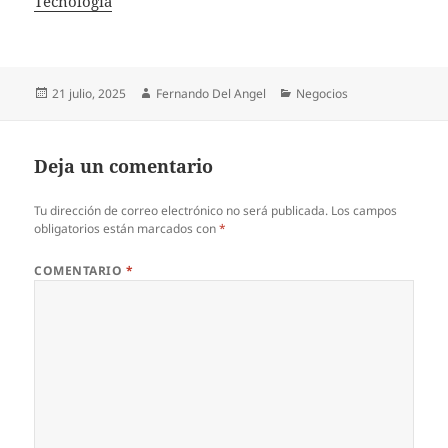
In relation to
Tecnología
Publicado
Autor
Categorías
21 julio, 2025
Fernando Del Angel
Negocios
el
Deja un comentario
Tu dirección de correo electrónico no será publicada.
Los campos
obligatorios están marcados con
*
COMENTARIO
*