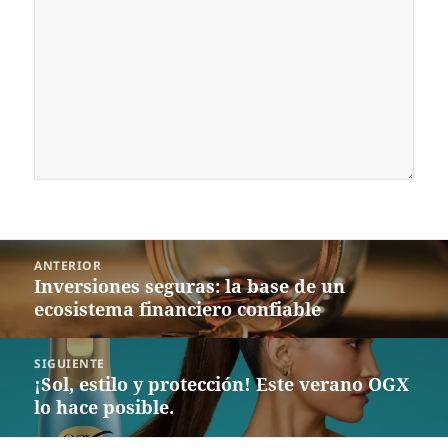
Navegación
ANTERIOR
de
Inversiones seguras: la base de un
Entrada
entradas
ecosistema financiero confiable
anterior:
SIGUIENTE
¡Sol, estilo y protección! Este verano OGX
Siguiente
lo hace posible.
entrada: