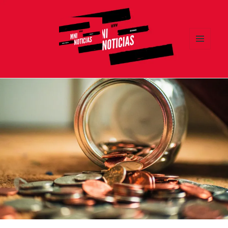
MENÚ
Y
MNI NOTICIAS
WIDGETS