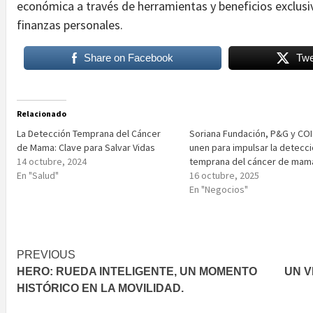
económica a través de herramientas y beneficios exclusiv
finanzas personales.
Share on Facebook
Twe
Relacionado
La Detección Temprana del Cáncer
Soriana Fundación, P&G y COI
de Mama: Clave para Salvar Vidas
unen para impulsar la detecc
14 octubre, 2024
temprana del cáncer de mam
En "Salud"
16 octubre, 2025
En "Negocios"
Post
PREVIOUS
HERO: RUEDA INTELIGENTE, UN MOMENTO
UN V
navigation
HISTÓRICO EN LA MOVILIDAD.