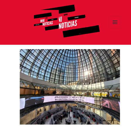
MENÚ
Y
MNI NOTICIAS
WIDGETS