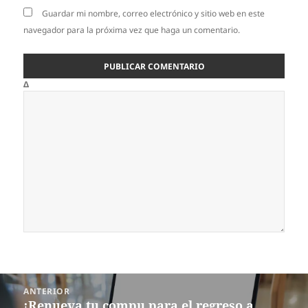
Guardar mi nombre, correo electrónico y sitio web en este
navegador para la próxima vez que haga un comentario.
Δ
Navegación
ANTERIOR
de
¡Renueva tu compu para el regreso a
Entrada