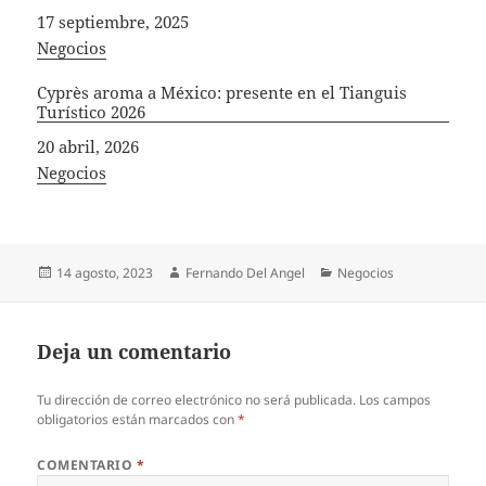
Fecha
17 septiembre, 2025
In relation to
Negocios
Cyprès aroma a México: presente en el Tianguis
Turístico 2026
Fecha
20 abril, 2026
In relation to
Negocios
Publicado
Autor
Categorías
14 agosto, 2023
Fernando Del Angel
Negocios
el
Deja un comentario
Tu dirección de correo electrónico no será publicada.
Los campos
obligatorios están marcados con
*
COMENTARIO
*