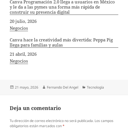
Canva Programación 2.0 llega a usuarios en México
y le da a las pymes una forma más rápida de
construir su presencia digital
Fecha
20 julio, 2026
In relation to
Negocios
Canva hace la creatividad más divertida: Peppa Pig
llega para familias y aulas
Fecha
21 abril, 2026
In relation to
Negocios
Publicado
Autor
Categorías
21 mayo, 2026
Fernando Del Angel
Tecnología
el
Deja un comentario
Tu dirección de correo electrónico no será publicada.
Los campos
obligatorios están marcados con
*