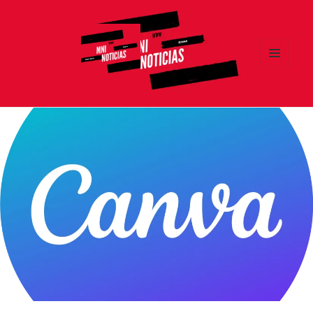
MENÚ
Y
MNI NOTICIAS
WIDGETS