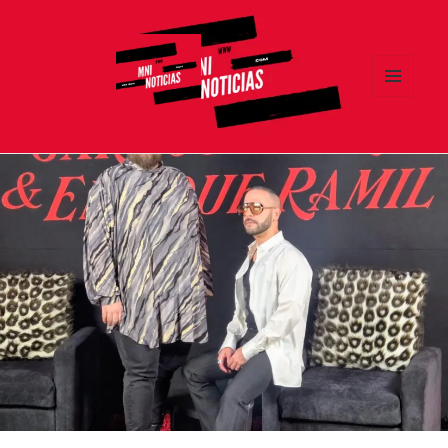
MENÚ
Y
MNI NOTICIAS
WIDGETS