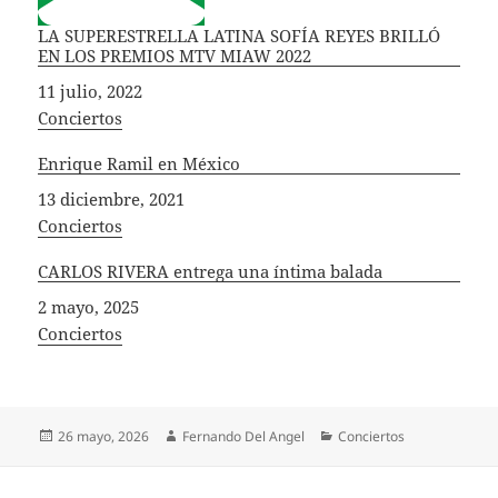
LA SUPERESTRELLA LATINA SOFÍA REYES BRILLÓ
EN LOS PREMIOS MTV MIAW 2022
Fecha
11 julio, 2022
In relation to
Conciertos
Enrique Ramil en México
Fecha
13 diciembre, 2021
In relation to
Conciertos
CARLOS RIVERA entrega una íntima balada
Fecha
2 mayo, 2025
In relation to
Conciertos
Publicado
Autor
Categorías
26 mayo, 2026
Fernando Del Angel
Conciertos
el