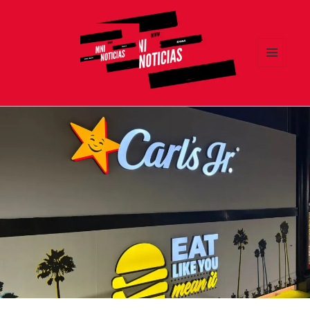
MENÚ
Y
MNI NOTICIAS
WIDGETS