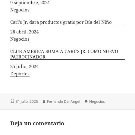
Fecha
9 septiembre, 2021
In relation to
Negocios
Carl’s Jr. dará productos gratis por Día del Niño
Fecha
26 abril, 2024
In relation to
Negocios
CLUB AMÉRICA SUMA A CARL’S JR. COMO NUEVO
PATROCINADOR
Fecha
25 julio, 2024
In relation to
Deportes
Publicado
Autor
Categorías
31 julio, 2025
Fernando Del Angel
Negocios
el
Deja un comentario