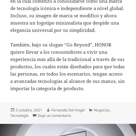
en la cual comenzó a consolidarse como una marca
de tecnología icónica e independiente a nivel global.
Incluso, su imagen de marca se modificó y ahora
muestra un logotipo minimalista que despide una
elegancia universal por su simplicidad.
También, bajo su slogan “Go Beyond”, HONOR
quiere llevar a los consumidores a vivir una
experiencia más allá de la tradicional a través de sus
productos, los cuales están diseñados para que todas
las personas, en todos los escenarios, tengan acceso
a avanzadas tecnologías al alcance de sus manos, sin
importar la categoría de producto.
Publicado
Autor
Categorías
5 octubre, 2021
Fernando Del Angel
Negocios
,
el
en HONOR inaugura su primer Centro 
Tecnología
Deja un comentario