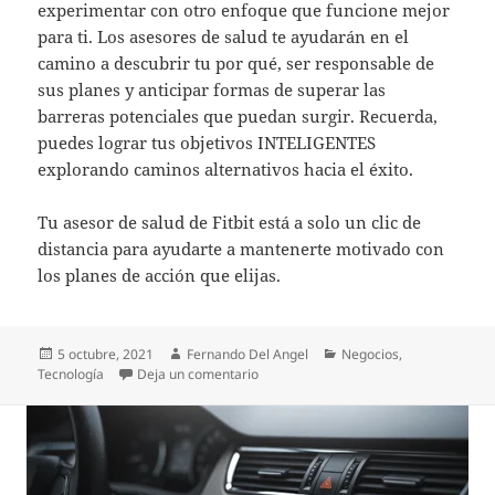
experimentar con otro enfoque que funcione mejor
para ti. Los asesores de salud te ayudarán en el
camino a descubrir tu por qué, ser responsable de
sus planes y anticipar formas de superar las
barreras potenciales que puedan surgir. Recuerda,
puedes lograr tus objetivos INTELIGENTES
explorando caminos alternativos hacia el éxito.
Tu asesor de salud de Fitbit está a solo un clic de
distancia para ayudarte a mantenerte motivado con
los planes de acción que elijas.
Publicado
Autor
Categorías
5 octubre, 2021
Fernando Del Angel
Negocios
,
el
en Alcanza tus objetivos de salud con e
Tecnología
Deja un comentario