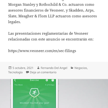
Morgan Stanley y Rothschild & Co. actuaron como
asesores financieros de Veoneer, y Skadden, Arps,
Slate, Meagher & Flom LLP actuaron como asesores
legales.
Las presentaciones reglamentarias de Veoneer
relacionadas con este anuncio se encontrarán en:
https://www.veoneer.com/en/sec-filings
Publicado
Autor
Categorías
5 octubre, 2021
Fernando Del Angel
Negocios
,
el
en Los socios de Qualcomm y SSW llega
Tecnología
Deja un comentario