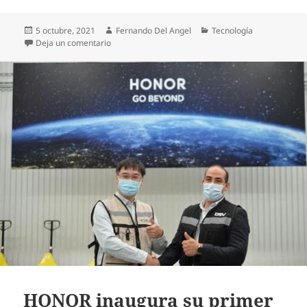
Publicado
Autor
Categorías
5 octubre, 2021
Fernando Del Angel
Tecnología
el
en Sony presenta la nueva pantalla XAV-AX3200 par
Deja un comentario
HONOR inaugura su primer