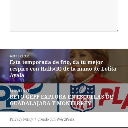
Navegación
ANTERIOR
de
Esta temporada de frío, da tu mejor
Entrada
entradas
respiro con Halls(R) de la mano de Lolita
anterior:
Ayala
SIGUIENTE
RETO GEPP EXPLORA EN ESCUELAS DE
Siguiente
GUADALAJARA Y MONTERREY
entrada:
Privacy Policy
Creado con WordPress