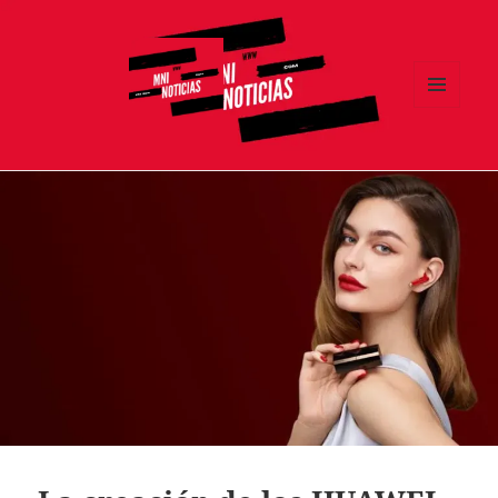
MENÚ
Y
MNI NOTICIAS
WIDGETS