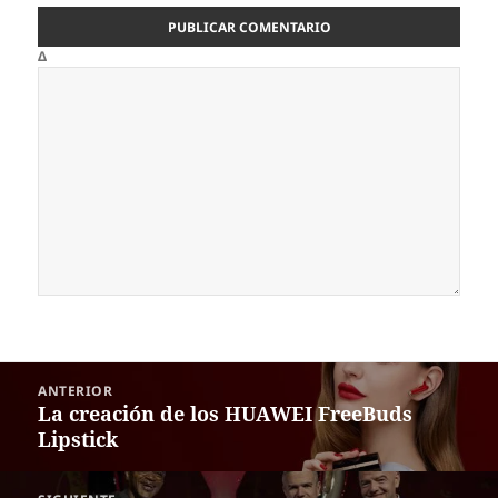
Δ
Navegación
ANTERIOR
de
La creación de los HUAWEI FreeBuds
Entrada
entradas
Lipstick
anterior: