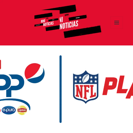
MENÚ
Y
MNI NOTICIAS
WIDGETS