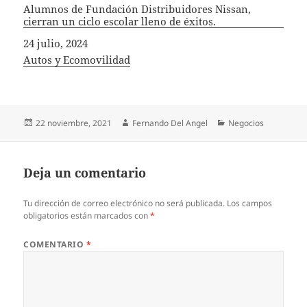
Alumnos de Fundación Distribuidores Nissan,
cierran un ciclo escolar lleno de éxitos.
Fecha
24 julio, 2024
In relation to
Autos y Ecomovilidad
Publicado
Autor
Categorías
22 noviembre, 2021
Fernando Del Angel
Negocios
el
Deja un comentario
Tu dirección de correo electrónico no será publicada.
Los campos
obligatorios están marcados con
*
COMENTARIO
*