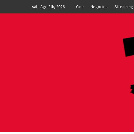
Skip
sáb. Ago 8th, 2026
Cine
Negocios
Streaming
to
content
MNI N
TU LUGAR DE NOTICIAS Y ENTRETENIMIE