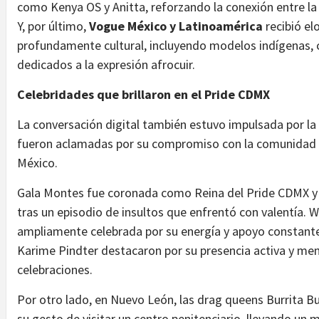
como Kenya OS y Anitta, reforzando la conexión entre la
Y, por último,
Vogue México y Latinoamérica
recibió el
profundamente cultural, incluyendo modelos indígenas,
dedicados a la expresión afrocuir.
Celebridades que brillaron en el Pride CDMX
La conversación digital también estuvo impulsada por la 
fueron aclamadas por su compromiso con la comunidad 
México.
Gala Montes fue coronada como Reina del Pride CDMX y 
tras un episodio de insultos que enfrentó con valentía.
ampliamente celebrada por su energía y apoyo constante
Karime Pindter destacaron por su presencia activa y men
celebraciones.
Por otro lado, en Nuevo León, las drag queens Burrita B
su gesto de visitar un centro penitenciario, llevando un m