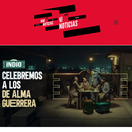
MENÚ
Y
MNI NOTICIAS
WIDGETS