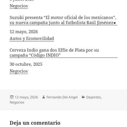
In relation to
Negocios
Suzuki presenta “El motor oficial de los mexicanos”,
su nueva campaña junto al futbolista Raúl Jiménez●
Fecha
12 mayo, 2026
In relation to
Autos y Ecomovilidad
Cerveza Indio gana dos Effie de Plata por su
campaña “Código INDIO”
Fecha
30 octubre, 2025
In relation to
Negocios
Publicado
Autor
Categorías
12 mayo, 2026
Fernando Del Angel
Deportes
,
el
Negocios
Deja un comentario