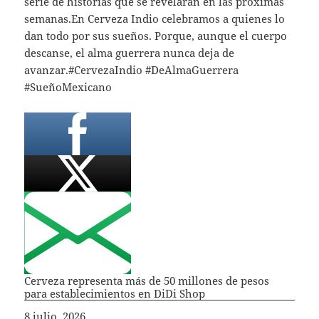
serie de historias que se revelarán en las próximas
semanas.En Cerveza Indio celebramos a quienes lo
dan todo por sus sueños. Porque, aunque el cuerpo
descanse, el alma guerrera nunca deja de
avanzar.#CervezaIndio #DeAlmaGuerrera
#SueñoMexicano
Cerveza representa más de 50 millones de pesos
para establecimientos en DiDi Shop
Fecha
8 julio, 2026