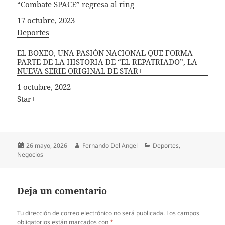
“Combate SPACE” regresa al ring
Fecha
17 octubre, 2023
In relation to
Deportes
EL BOXEO, UNA PASIÓN NACIONAL QUE FORMA
PARTE DE LA HISTORIA DE “EL REPATRIADO”, LA
NUEVA SERIE ORIGINAL DE STAR+
Fecha
1 octubre, 2022
In relation to
Star+
Publicado
Autor
Categorías
26 mayo, 2026
Fernando Del Angel
Deportes
,
el
Negocios
Deja un comentario
Tu dirección de correo electrónico no será publicada.
Los campos
obligatorios están marcados con
*