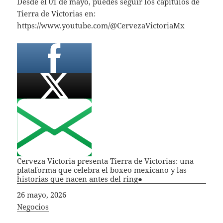
Desde el 01 de mayo, puedes seguir los capítulos de
Tierra de Victorias en:
https://www.youtube.com/@CervezaVictoriaMx
Cerveza Victoria presenta Tierra de Victorias: una
plataforma que celebra el boxeo mexicano y las
historias que nacen antes del ring●
Fecha
26 mayo, 2026
In relation to
Negocios