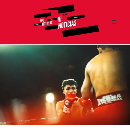
MENÚ
Y
MNI NOTICIAS
WIDGETS