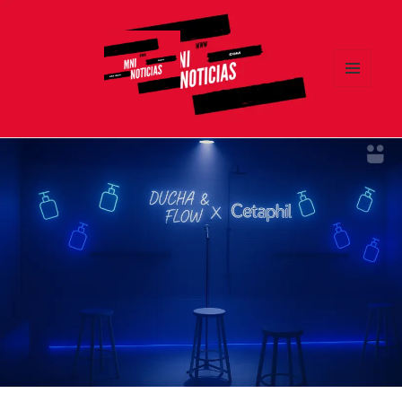
MENÚ
Y
MNI NOTICIAS
WIDGETS