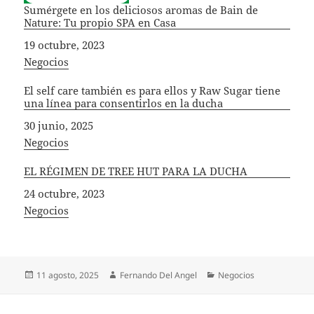
Sumérgete en los deliciosos aromas de Bain de
Nature: Tu propio SPA en Casa
Fecha
19 octubre, 2023
In relation to
Negocios
El self care también es para ellos y Raw Sugar tiene
una línea para consentirlos en la ducha
Fecha
30 junio, 2025
In relation to
Negocios
EL RÉGIMEN DE TREE HUT PARA LA DUCHA
Fecha
24 octubre, 2023
In relation to
Negocios
Publicado
Autor
Categorías
11 agosto, 2025
Fernando Del Angel
Negocios
el