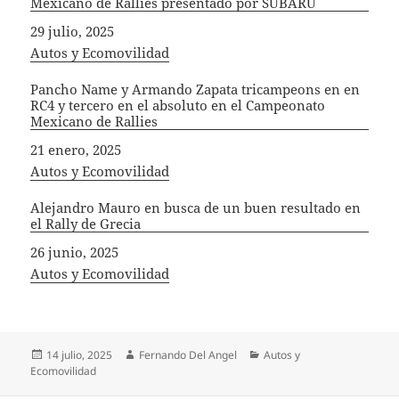
Mexicano de Rallies presentado por SUBARU
Fecha
29 julio, 2025
In relation to
Autos y Ecomovilidad
Pancho Name y Armando Zapata tricampeons en en
RC4 y tercero en el absoluto en el Campeonato
Mexicano de Rallies
Fecha
21 enero, 2025
In relation to
Autos y Ecomovilidad
Alejandro Mauro en busca de un buen resultado en
el Rally de Grecia
Fecha
26 junio, 2025
In relation to
Autos y Ecomovilidad
Publicado
Autor
Categorías
14 julio, 2025
Fernando Del Angel
Autos y
el
Ecomovilidad