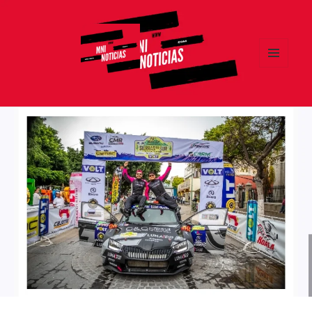
MENÚ
Y
MNI NOTICIAS
WIDGETS