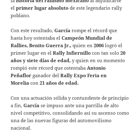
la
historia del rallismo mexicano
al adjudicarse
el
primer lugar absoluto
de este legendario rally
poblano.
Con este resultado,
García
rompe el récord que
hasta hoy ostentaba el
Campeón Mundial de
Rallies, Benito Guerra Jr.,
quien en
2006
logró el
primer lugar en el
Rally Infiernillo
con tan solo
20
años y siete días de edad,
y quien en su momento
rompió este récord que ostentaba
Antonio
Peñaflor
ganador del
Rally Expo Feria en
Morelia
con
21 años de edad.
Con una actuación sólida y contundente de principio
a fin,
García
se impuso ante una parrilla de alto
nivel competitivo, consolidando así su ascenso como
una de las nuevas figuras del automovilismo
nacional.