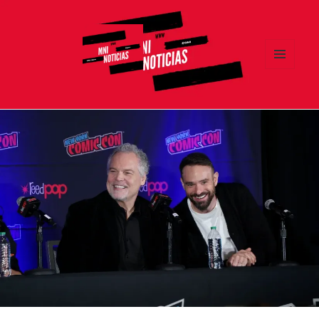
MENÚ
Y
MNI NOTICIAS
WIDGETS