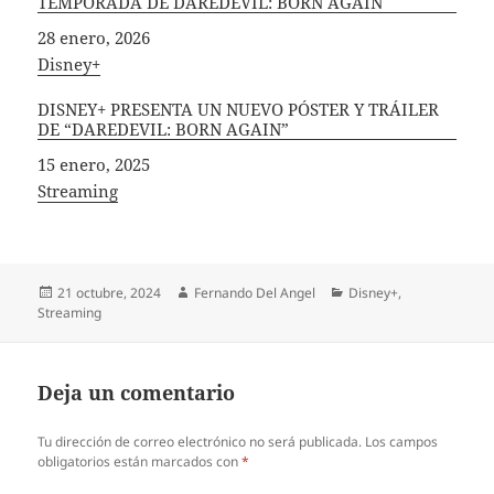
TEMPORADA DE DAREDEVIL: BORN AGAIN
Fecha
28 enero, 2026
In relation to
Disney+
DISNEY+ PRESENTA UN NUEVO PÓSTER Y TRÁILER
DE “DAREDEVIL: BORN AGAIN”
Fecha
15 enero, 2025
In relation to
Streaming
Publicado
Autor
Categorías
21 octubre, 2024
Fernando Del Angel
Disney+
,
el
Streaming
Deja un comentario
Tu dirección de correo electrónico no será publicada.
Los campos
obligatorios están marcados con
*