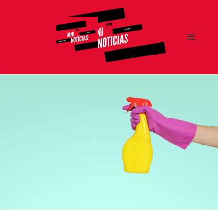
MENÚ
Y
MNI NOTICIAS
WIDGETS