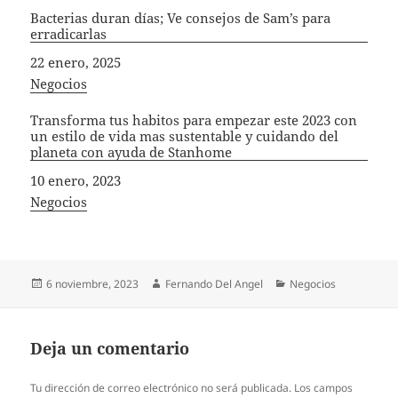
Bacterias duran días; Ve consejos de Sam’s para
erradicarlas
Fecha
22 enero, 2025
In relation to
Negocios
Transforma tus habitos para empezar este 2023 con
un estilo de vida mas sustentable y cuidando del
planeta con ayuda de Stanhome
Fecha
10 enero, 2023
In relation to
Negocios
Publicado
Autor
Categorías
6 noviembre, 2023
Fernando Del Angel
Negocios
el
Deja un comentario
Tu dirección de correo electrónico no será publicada.
Los campos