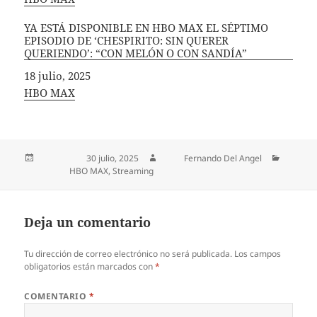
YA ESTÁ DISPONIBLE EN HBO MAX EL SÉPTIMO
EPISODIO DE ‘CHESPIRITO: SIN QUERER
QUERIENDO’: “CON MELÓN O CON SANDÍA”
Fecha
18 julio, 2025
In relation to
HBO MAX
Publicado el
30 julio, 2025
Autor
Fernando Del Angel
Categorías
HBO MAX
,
Streaming
Deja un comentario
Tu dirección de correo electrónico no será publicada.
Los campos
obligatorios están marcados con
*
COMENTARIO
*