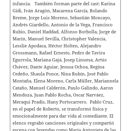
infancia. También forman parte del cast: Karina
Gidi, Iván Aragón, Macarena García, Rolando
Breme, Jorge Luis Moreno, Sebastián Moncayo,
Andrés Giardello, Antonio de la Vega, Francisco
Rubio, Daniel Haddad, Alfonso Borbolla, Jorge de
Marín, Manuel Sevilla, Christopher Valencia,
Lesslie Apodaca, Héctor Holten, Alejandro
Grossmann, Rafael Ernesto, Pedro de Tavira
Egurrola, Mariana Gajá, Josep Linuesa, Artús
Chávez, Dante Aguiar, Jesusa Ochoa, Regina
Cedeño, Shaula Ponce, Nina Rubín, José Pablo
Montaña, Elena Moreno, Carla Müller, Mariannela
Cataño, Manuel Calderón, Paulo Galindo, Aaron
Mendoza, Juan Pablo Rocha, Oscar Narváez,
Meraqui Pradis, Hany Portocarrero. Pablo Cruz,
en el papel de Roberto, se transformó física y
emocionalmente para dar vida al comediante. El
elenco regrabó canciones originales y compartió
escena con leyendas como María Antonieta de las