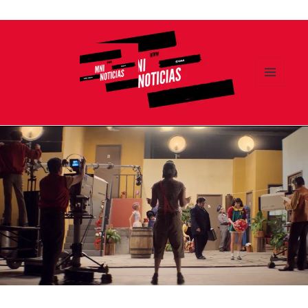
Ir
al
contenido
MENÚ
Y
MNI NOTICIAS
WIDGETS