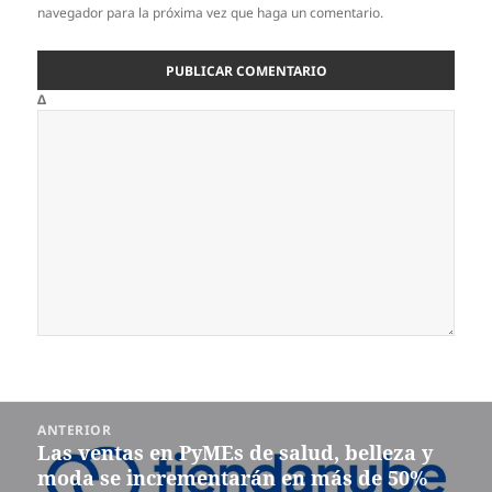
navegador para la próxima vez que haga un comentario.
Δ
Navegación
ANTERIOR
de
Las ventas en PyMEs de salud, belleza y
Entrada
entradas
moda se incrementarán en más de 50%
anterior: