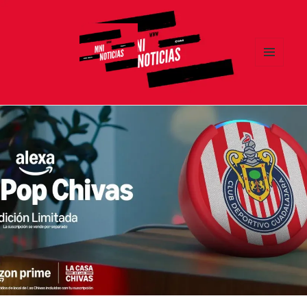
MENÚ
Y
MNI NOTICIAS
WIDGETS