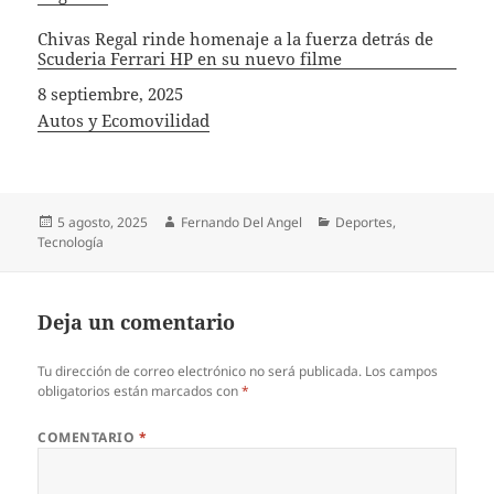
Chivas Regal rinde homenaje a la fuerza detrás de
Scuderia Ferrari HP en su nuevo filme
Fecha
8 septiembre, 2025
In relation to
Autos y Ecomovilidad
Publicado
Autor
Categorías
5 agosto, 2025
Fernando Del Angel
Deportes
,
el
Tecnología
Deja un comentario
Tu dirección de correo electrónico no será publicada.
Los campos
obligatorios están marcados con
*
COMENTARIO
*