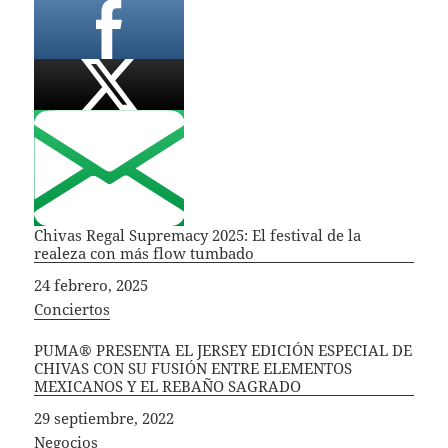
Chivas Regal Supremacy 2025: El festival de la
realeza con más flow tumbado
Fecha
24 febrero, 2025
In relation to
Conciertos
PUMA® PRESENTA EL JERSEY EDICIÓN ESPECIAL DE
CHIVAS CON SU FUSIÓN ENTRE ELEMENTOS
MEXICANOS Y EL REBAÑO SAGRADO
Fecha
29 septiembre, 2022
In relation to
Negocios