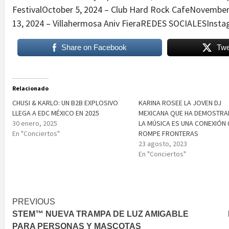
FestivalOctober 5, 2024 – Club Hard Rock CafeNovember
13, 2024 – Villahermosa Aniv FieraREDES SOCIALESInsta
Share on Facebook
Twe
Relacionado
CHUSI & KARLO: UN B2B EXPLOSIVO
KARINA ROSEE LA JOVEN DJ
LLEGA A EDC MÉXICO EN 2025
MEXICANA QUE HA DEMOSTRA
30 enero, 2025
LA MÚSICA ES UNA CONEXIÓN
En "Conciertos"
ROMPE FRONTERAS
23 agosto, 2023
En "Conciertos"
Post
PREVIOUS
STEM™ NUEVA TRAMPA DE LUZ AMIGABLE
navigation
PARA PERSONAS Y MASCOTAS