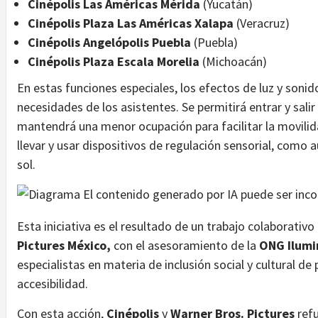
Cinépolis Las Américas Mérida
(Yucatán)
Cinépolis Plaza Las Américas Xalapa
(Veracruz)
Cinépolis Angelópolis Puebla
(Puebla)
Cinépolis Plaza Escala Morelia
(Michoacán)
En estas funciones especiales, los efectos de luz y soni
necesidades de los asistentes. Se permitirá entrar y salir 
mantendrá una menor ocupación para facilitar la movilid
llevar y usar dispositivos de regulación sensorial, como 
sol.
Esta iniciativa es el resultado de un trabajo colaborativ
Pictures México,
con el asesoramiento de la
ONG Ilumi
especialistas en materia de inclusión social y cultural d
accesibilidad.
Con esta acción,
Cinépolis
y
Warner Bros. Pictures
refu