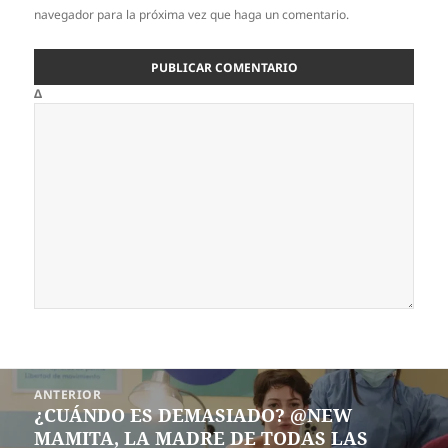
navegador para la próxima vez que haga un comentario.
Δ
Navegación
ANTERIOR
de
¿CUÁNDO ES DEMASIADO? @NEW
Entrada
entradas
MAMITA, LA MADRE DE TODAS LAS
anterior: