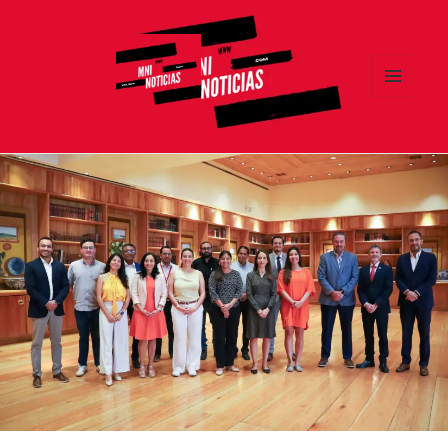
MENÚ
Y
MNI NOTICIAS
WIDGETS