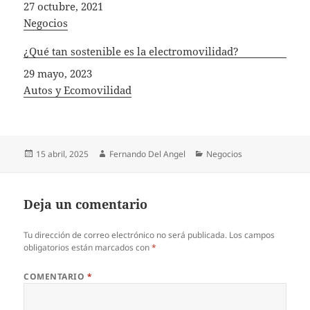
Fecha
27 octubre, 2021
In relation to
Negocios
¿Qué tan sostenible es la electromovilidad?
Fecha
29 mayo, 2023
In relation to
Autos y Ecomovilidad
Publicado
Autor
Categorías
15 abril, 2025
Fernando Del Angel
Negocios
el
Deja un comentario
Tu dirección de correo electrónico no será publicada.
Los campos
obligatorios están marcados con
*
COMENTARIO
*