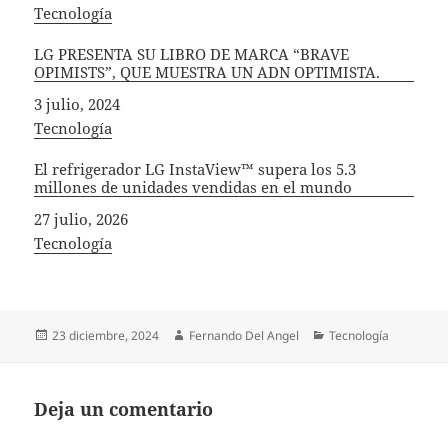
In relation to
Tecnología
LG PRESENTA SU LIBRO DE MARCA “BRAVE
OPIMISTS”, QUE MUESTRA UN ADN OPTIMISTA.
Fecha
3 julio, 2024
In relation to
Tecnología
El refrigerador LG InstaView™ supera los 5.3
millones de unidades vendidas en el mundo
Fecha
27 julio, 2026
In relation to
Tecnología
Publicado
Autor
Categorías
23 diciembre, 2024
Fernando Del Angel
Tecnología
el
Deja un comentario