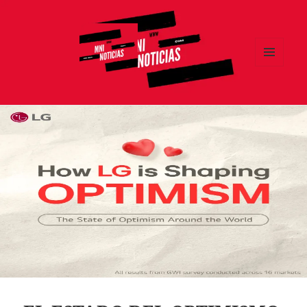
MENÚ
Y
MNI NOTICIAS
WIDGETS