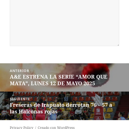
Navegación
ANTERIOR
de
A&E ESTRENA LA SERIE “AMOR QUE
Entrada
entradas
MATA”, LUNES 12 DE MAYO 2025
anterior:
SIGUIENTE
Freseras de Irapuato derrotan 76 – 57 a
Siguiente
las Halconas rojas
entrada:
Privacy Policy
Creado con WordPress