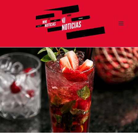
MENÚ
Y
MNI NOTICIAS
WIDGETS