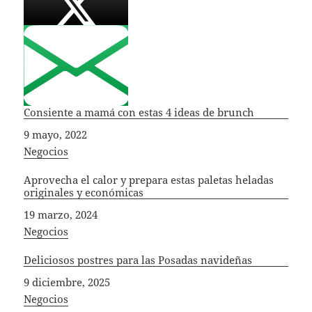
Consiente a mamá con estas 4 ideas de brunch
Fecha
9 mayo, 2022
In relation to
Negocios
Aprovecha el calor y prepara estas paletas heladas
originales y económicas
Fecha
19 marzo, 2024
In relation to
Negocios
Deliciosos postres para las Posadas navideñas
Fecha
9 diciembre, 2025
In relation to
Negocios