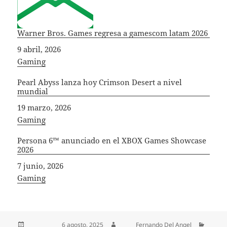
Warner Bros. Games regresa a gamescom latam 2026
Fecha
9 abril, 2026
In relation to
Gaming
Pearl Abyss lanza hoy Crimson Desert a nivel
mundial
Fecha
19 marzo, 2026
In relation to
Gaming
Persona 6™ anunciado en el XBOX Games Showcase
2026
Fecha
7 junio, 2026
In relation to
Gaming
Publicado el
6 agosto, 2025
Autor
Fernando Del Angel