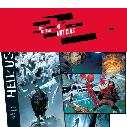
Ir
al
contenido
MENÚ
Y
MNI NOTICIAS
WIDGETS