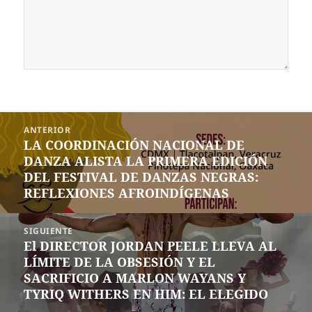
Navegación
ANTERIOR
de
LA COORDINACIÓN NACIONAL DE
Entrada
entradas
DANZA ALISTA LA PRIMERA EDICIÓN
anterior:
DEL FESTIVAL DE DANZAS NEGRAS:
REFLEXIONES AFROINDÍGENAS
SIGUIENTE
El DIRECTOR JORDAN PEELE LLEVA AL
Siguiente
LÍMITE DE LA OBSESIÓN Y EL
entrada:
SACRIFICIO A MARLON WAYANS Y
TYRIQ WITHERS EN HIM: EL ELEGIDO