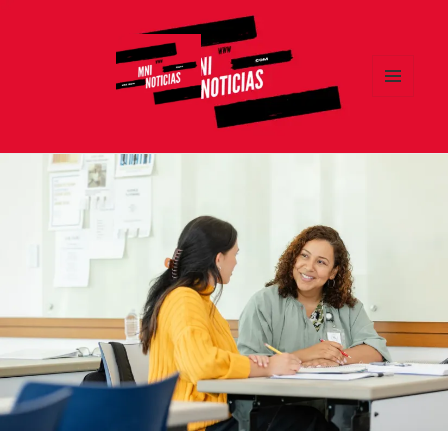
MENÚ
Y
MNI NOTICIAS
WIDGETS