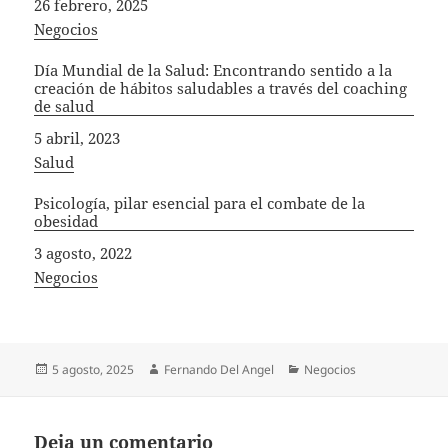
Fecha
26 febrero, 2025
In relation to
Negocios
Día Mundial de la Salud: Encontrando sentido a la
creación de hábitos saludables a través del coaching
de salud
Fecha
5 abril, 2023
In relation to
Salud
Psicología, pilar esencial para el combate de la
obesidad
Fecha
3 agosto, 2022
In relation to
Negocios
Publicado
Autor
Categorías
5 agosto, 2025
Fernando Del Angel
Negocios
el
Deja un comentario