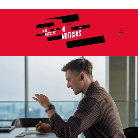
Ir
al
contenido
MENÚ
Y
MNI NOTICIAS
WIDGETS