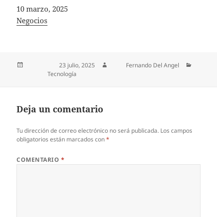
Fecha
10 marzo, 2025
In relation to
Negocios
Publicado el
23 julio, 2025
Autor
Fernando Del Angel
Categorías
Tecnología
Deja un comentario
Tu dirección de correo electrónico no será publicada.
Los campos
obligatorios están marcados con
*
COMENTARIO
*