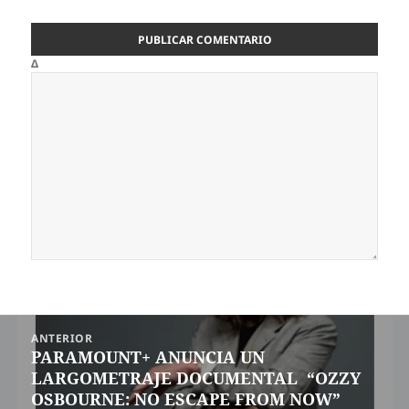
Δ
Navegación
ANTERIOR
de
PARAMOUNT+ ANUNCIA UN
Entrada
entradas
LARGOMETRAJE DOCUMENTAL “OZZY
anterior:
OSBOURNE: NO ESCAPE FROM NOW”