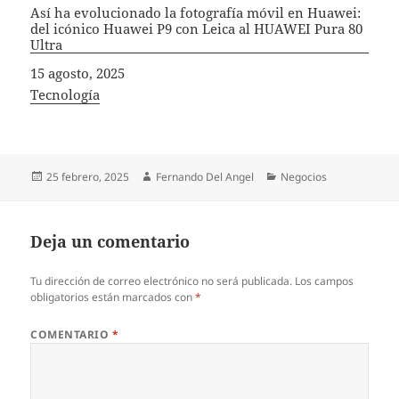
Así ha evolucionado la fotografía móvil en Huawei:
del icónico Huawei P9 con Leica al HUAWEI Pura 80
Ultra
Fecha
15 agosto, 2025
In relation to
Tecnología
Publicado
Autor
Categorías
25 febrero, 2025
Fernando Del Angel
Negocios
el
Deja un comentario
Tu dirección de correo electrónico no será publicada.
Los campos
obligatorios están marcados con
*
COMENTARIO
*