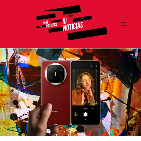
MENÚ
Y
MNI NOTICIAS
WIDGETS