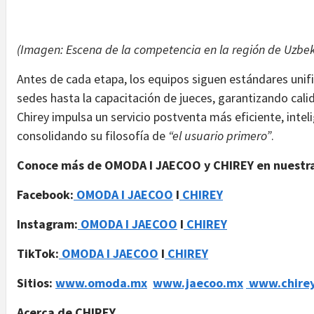
(Imagen: Escena de la competencia en la región de Uzbek
Antes de cada etapa, los equipos siguen estándares unif
sedes hasta la capacitación de jueces, garantizando calid
Chirey impulsa un servicio postventa más eficiente, intel
consolidando su filosofía de
“el usuario primero”
.
Conoce más de OMODA I JAECOO y CHIREY en nuestras
Facebook:
OMODA I JAECOO
I
CHIREY
Instagram:
OMODA I JAECOO
I
CHIREY
TikTok:
OMODA I JAECOO
I
CHIREY
Sitios:
www.omoda.mx
www.jaecoo.mx
www.chire
Acerca de CHIREY