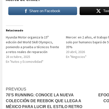
Share on Facebook
Twe
Relacionado
Hyundai Motor organiza la 15ª
Mercer: en 2 años, el trabajo
edición del World Skill Olympics,
solo por humanos bajará de 
poniendo a prueba a técnicos frente
35%
a retos reales de reparación
20 abril, 2026
28 octubre, 2025
En "Negocios"
En "Autos y Ecomovilidad"
Post
PREVIOUS
70’S RUNNING: CONOCE LA NUEVA
EFOO
navigation
COLECCIÓN DE REEBOK QUE LLEGA A
CO
MÉXICO PARA LUCIR EL ESTILO RETRO