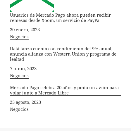
Usuarios de Mercado Pago ahora pueden recibir
remesas desde Xoom, un servicio de PayPa
Fecha
30 enero, 2023
In relation to
Negocios
Ualá lanza cuenta con rendimiento del 9% anual,
anuncia alianza con Western Union y programa de
lealtad
Fecha
7 junio, 2023
In relation to
Negocios
Mercado Pago celebra 20 años y pinta un avión para
volar junto a Mercado Libre
Fecha
23 agosto, 2023
In relation to
Negocios