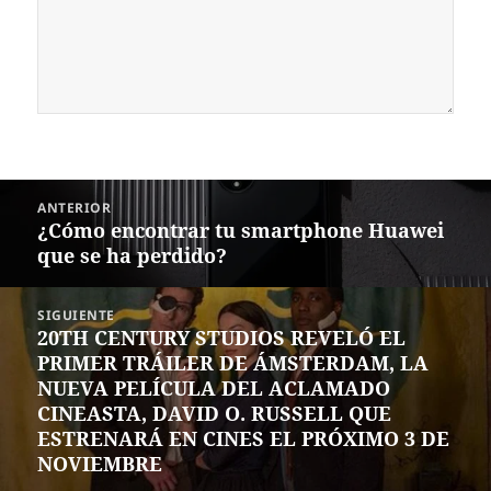
Navegación
ANTERIOR
de
¿Cómo encontrar tu smartphone Huawei
Entrada
entradas
que se ha perdido?
anterior:
SIGUIENTE
20TH CENTURY STUDIOS REVELÓ EL
Siguiente
PRIMER TRÁILER DE ÁMSTERDAM, LA
entrada:
NUEVA PELÍCULA DEL ACLAMADO
CINEASTA, DAVID O. RUSSELL QUE
ESTRENARÁ EN CINES EL PRÓXIMO 3 DE
NOVIEMBRE