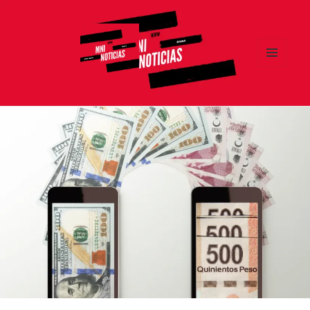
MENÚ
Y
MNI NOTICIAS
WIDGETS