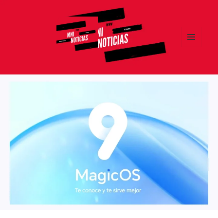
MENÚ
Y
MNI NOTICIAS
WIDGETS