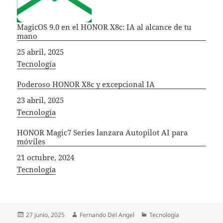
MagicOS 9.0 en el HONOR X8c: IA al alcance de tu
mano
Fecha
25 abril, 2025
In relation to
Tecnología
Poderoso HONOR X8c y excepcional IA
Fecha
23 abril, 2025
In relation to
Tecnología
HONOR Magic7 Series lanzara Autopilot AI para
móviles
Fecha
21 octubre, 2024
In relation to
Tecnología
Publicado
Autor
Categorías
27 junio, 2025
Fernando Del Angel
Tecnología