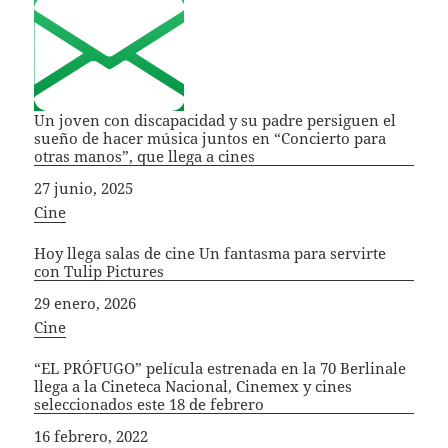
Un joven con discapacidad y su padre persiguen el
sueño de hacer música juntos en “Concierto para
otras manos”, que llega a cines
Fecha
27 junio, 2025
In relation to
Cine
Hoy llega salas de cine Un fantasma para servirte
con Tulip Pictures
Fecha
29 enero, 2026
In relation to
Cine
“EL PRÓFUGO” película estrenada en la 70 Berlinale
llega a la Cineteca Nacional, Cinemex y cines
seleccionados este 18 de febrero
Fecha
16 febrero, 2022