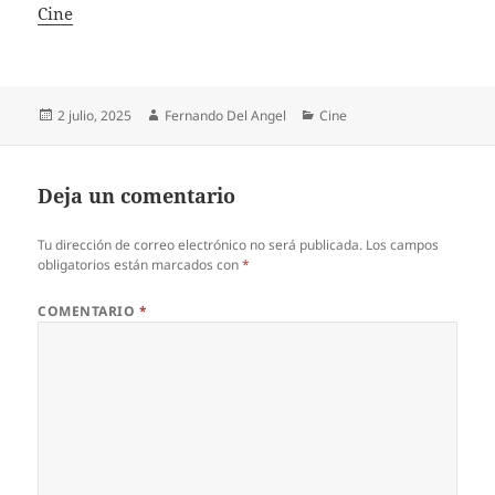
In relation to
Cine
Publicado
Autor
Categorías
2 julio, 2025
Fernando Del Angel
Cine
el
Deja un comentario
Tu dirección de correo electrónico no será publicada.
Los campos
obligatorios están marcados con
*
COMENTARIO
*