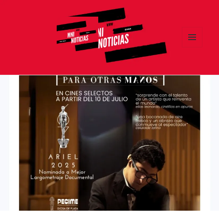
MENÚ
Y
MNI NOTICIAS
WIDGETS