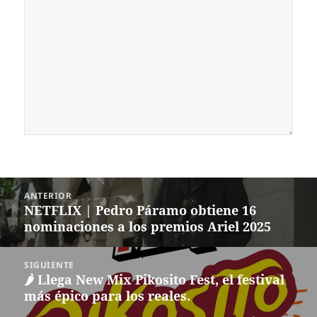
Navegación
ANTERIOR
de
NETFLIX | Pedro Páramo obtiene 16
Entrada
entradas
nominaciones a los premios Ariel 2025
anterior:
SIGUIENTE
🌶️ Llega New Mix Pikosito Fest, el festival
Siguiente
más épico para los reales.
entrada: