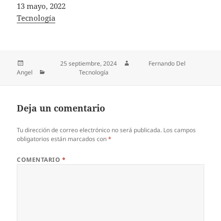
Fecha
13 mayo, 2022
In relation to
Tecnología
Publicado el
25 septiembre, 2024
Autor
Fernando Del
Angel
Categorías
Tecnología
Deja un comentario
Tu dirección de correo electrónico no será publicada.
Los campos
obligatorios están marcados con
*
COMENTARIO
*