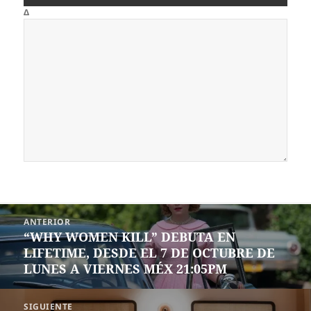
Δ
Navegación
ANTERIOR
de
“WHY WOMEN KILL” DEBUTA EN
Entrada
entradas
LIFETIME, DESDE EL 7 DE OCTUBRE DE
anterior:
LUNES A VIERNES MÉX 21:05PM
SIGUIENTE