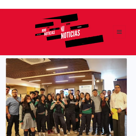
Ir
al
contenido
MENÚ
Y
MNI NOTICIAS
WIDGETS