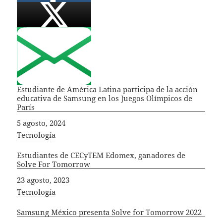
Estudiante de América Latina participa de la acción
educativa de Samsung en los Juegos Olímpicos de
París
Fecha
5 agosto, 2024
In relation to
Tecnología
Estudiantes de CECyTEM Edomex, ganadores de
Solve For Tomorrow
Fecha
23 agosto, 2023
In relation to
Tecnología
Samsung México presenta Solve for Tomorrow 2022