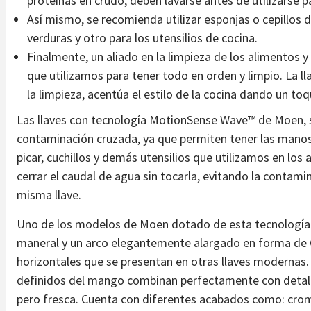
proteínas en crudo, deben lavarse antes de utilizarse p
Así mismo, se recomienda utilizar esponjas o cepillos d
verduras y otro para los utensilios de cocina.
Finalmente, un aliado en la limpieza de los alimentos y l
que utilizamos para tener todo en orden y limpio. La l
la limpieza, acentúa el estilo de la cocina dando un to
Las llaves con tecnología MotionSense Wave™ de Moen, son
contaminación cruzada, ya que permiten tener las manos 
picar, cuchillos y demás utensilios que utilizamos en los
cerrar el caudal de agua sin tocarla, evitando la contamin
misma llave.
Uno de los modelos de Moen dotado de esta tecnología, es
maneral y un arco elegantemente alargado en forma de C.
horizontales que se presentan en otras llaves modernas. S
definidos del mango combinan perfectamente con detalle
pero fresca. Cuenta con diferentes acabados como: crom